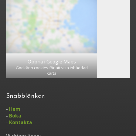
Öppna i Google Maps
Godkänn cookies för att visa inbäddad
karta
Snabblänkar:
-
Hem
-
Boka
-
Kontakta
Vi driver även: