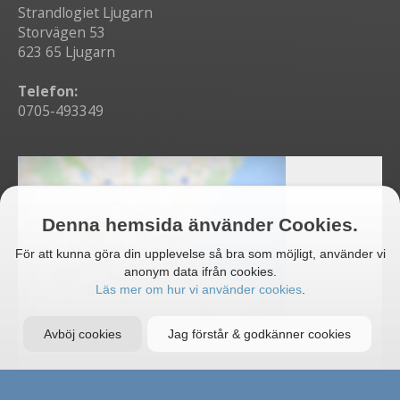
Strandlogiet Ljugarn
Storvägen 53
623 65 Ljugarn
Telefon:
0705-493349
Denna hemsida änvänder Cookies.
För att kunna göra din upplevelse så bra som möjligt, använder vi
anonym data ifrån cookies.
Läs mer om hur vi använder cookies
.
Avböj cookies
Jag förstår & godkänner cookies
Öppna i Google Maps
Godkänn cookies för att visa inbäddad
karta